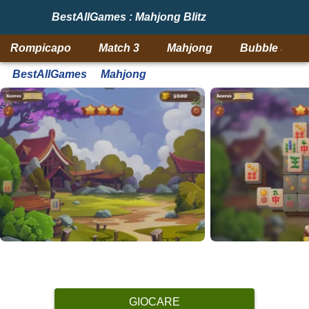
BestAllGames : Mahjong Blitz
Rompicapo
Match 3
Mahjong
Bubble Shoo
BestAllGames
Mahjong
GIOCARE