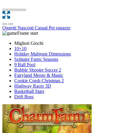
Oggetti Nascosti
Casual
Per ragazze
Migliori Giochi
10×10
Holiday Mahjong Dimensions
Solitaire Farm: Seasons
9 Ball Pool
Bubble Shooter Soccer 2
Fairyland Merge & Magic
Cookie Crush Christmas 2
Highway Racer 3D
Basketball Stars
Drift Boss