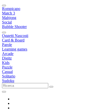
Rompicapo
Match 3
Mahjong
Social
Bubble Shooter
Oggetti Nascosti
Card & Board
Parole
Learning games
Arcade
Digitz
Kids
Puzzle
Casual
Solitario
Sudoku