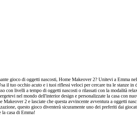
onante gioco di oggetti nascosti, Home Makeover 2? Unitevi a Emma nel s
sa il tuo occhio acuto e i tuoi riflessi veloci per cercare tra le stanze in
tesso con livelli a tempo di oggetti nascosti o rilassati con la modalità r
rgetevi nel mondo dell'interior design e personalizzate la casa con nuovi
me Makeover 2 e lasciate che questa avvincente avventura a oggetti nasco
lizzazione, questo gioco diventerà sicuramente uno dei preferiti dai giocato
e la casa di Emma!