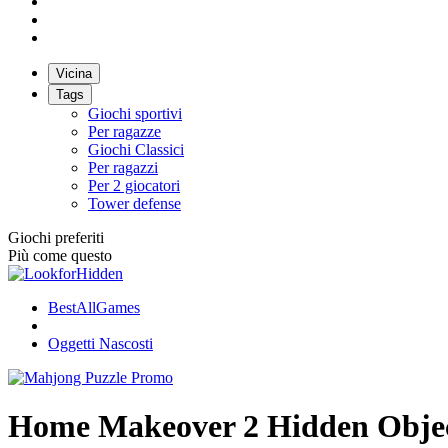
Vicina
Tags
Giochi sportivi
Per ragazze
Giochi Classici
Per ragazzi
Per 2 giocatori
Tower defense
Giochi preferiti
Più come questo
BestAllGames
Oggetti Nascosti
Home Makeover 2 Hidden Obje