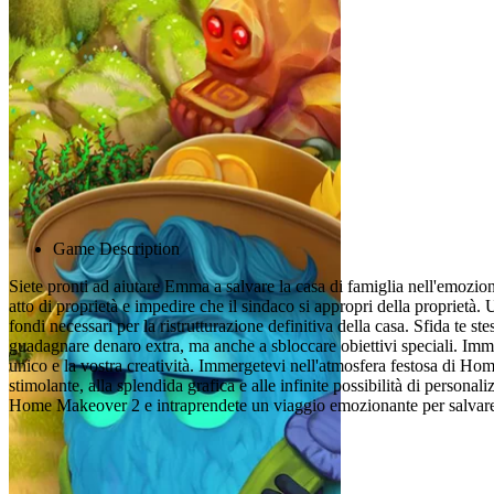
Advertisement
Game Description
Siete pronti ad aiutare Emma a salvare la casa di famiglia nell'emozi
atto di proprietà e impedire che il sindaco si appropri della proprietà. U
fondi necessari per la ristrutturazione definitiva della casa. Sfida te s
guadagnare denaro extra, ma anche a sbloccare obiettivi speciali. Imme
unico e la vostra creatività. Immergetevi nell'atmosfera festosa di Ho
stimolante, alla splendida grafica e alle infinite possibilità di persona
Home Makeover 2 e intraprendete un viaggio emozionante per salvar
Giochi correlati