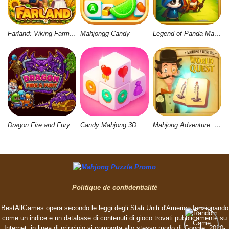
Farland: Viking Farm Village
Mahjongg Candy
Legend of Panda Match 3 & Battle
Dragon Fire and Fury
Candy Mahjong 3D
Mahjong Adventure: World Quest
Politique de confidentialité
BestAllGames opera secondo le leggi degli Stati Uniti d'America funzionando
come un indice e un database di contenuti di gioco trovati pubblicamente su
Internet, in linea di principio si comporta allo stesso modo di Google. 2020-