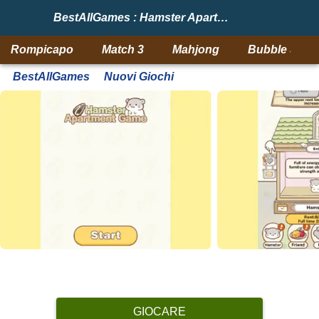
BestAllGames : Hamster Apartment Game
Rompicapo
Match 3
Mahjong
Bubble Shoo
BestAllGames
Nuovi Giochi
GIOCARE