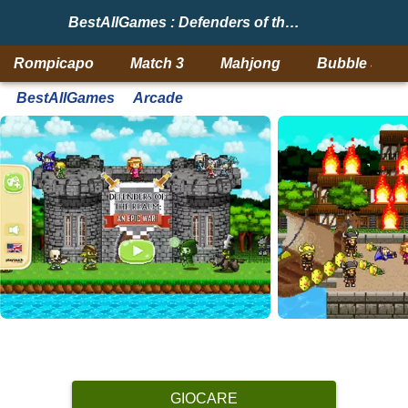
BestAllGames : Defenders of the Realm: An Epic War
Rompicapo
Match 3
Mahjong
Bubble Shoo
BestAllGames
Arcade
GIOCARE