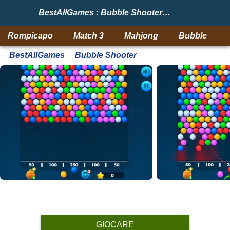
BestAllGames : Bubble Shooter Free 3
Rompicapo
Match 3
Mahjong
Bubble Shoo
BestAllGames
Bubble Shooter
GIOCARE