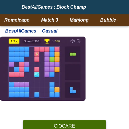
BestAllGames : Block Champ
Rompicapo
Match 3
Mahjong
Bubble Shoo
BestAllGames
Casual
GIOCARE