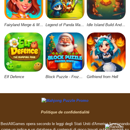
Fairyland Merge & Magic
Legend of Panda Match 3 & Battle
Idle Island Build And Survive
Elf Defence
Block Puzzle - Frozen Jewel
Girlfriend from Hell
Politique de confidentialité
BestAllGames opera secondo le leggi degli Stati Uniti d'America funzionando
come un indice e un database di contenuti di gioco trovati pubblicamente su